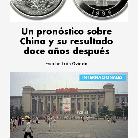
CORREO DE LECTORES
DEBATE
ARCHIVO
DECLARACIONES
Un pronóstico sobre
OPINIÓN
China y su resultado
ALTAMIRA RESPONDE
doce años después
Política Obrera Revista
CONTACTO
Escribe
Luis Oviedo
INTERNACIONALES