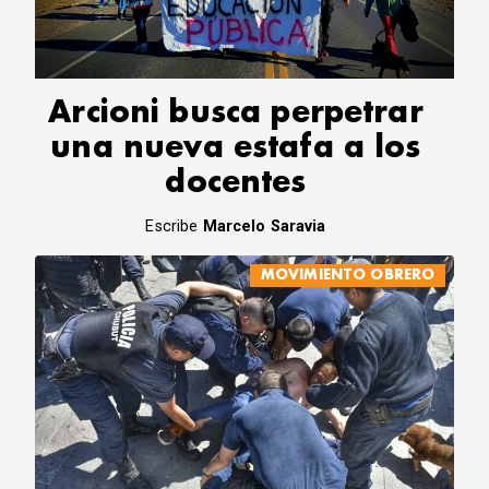
CORREO DE LECTORES
DEBATE
ARCHIVO
DECLARACIONES
Arcioni busca perpetrar
OPINIÓN
una nueva estafa a los
ALTAMIRA RESPONDE
docentes
Política Obrera Revista
CONTACTO
Escribe
Marcelo Saravia
MOVIMIENTO OBRERO