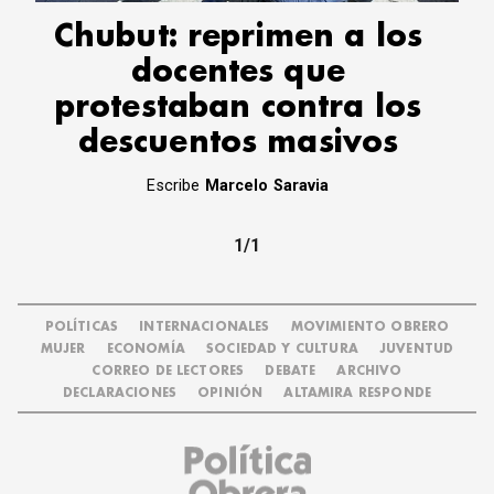
Chubut: reprimen a los
docentes que
protestaban contra los
descuentos masivos
Escribe
Marcelo Saravia
1/1
POLÍTICAS
INTERNACIONALES
MOVIMIENTO OBRERO
MUJER
ECONOMÍA
SOCIEDAD Y CULTURA
JUVENTUD
CORREO DE LECTORES
DEBATE
ARCHIVO
DECLARACIONES
OPINIÓN
ALTAMIRA RESPONDE