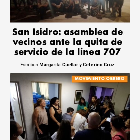
CORREO DE LECTORES
DEBATE
ARCHIVO
DECLARACIONES
San Isidro: asamblea de
OPINIÓN
vecinos ante la quita de
ALTAMIRA RESPONDE
servicio de la línea 707
Política Obrera Revista
CONTACTO
Escriben
Margarita Cuellar y Ceferino Cruz
MOVIMIENTO OBRERO