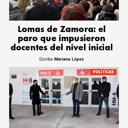
CORREO DE LECTORES
DEBATE
ARCHIVO
DECLARACIONES
Lomas de Zamora: el
OPINIÓN
paro que impusieron
ALTAMIRA RESPONDE
docentes del nivel inicial
Política Obrera Revista
CONTACTO
Escribe
Mariana López
POLÍTICAS