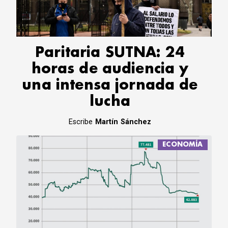
CORREO DE LECTORES
DEBATE
ARCHIVO
DECLARACIONES
Paritaria SUTNA: 24
OPINIÓN
horas de audiencia y
ALTAMIRA RESPONDE
una intensa jornada de
Política Obrera Revista
lucha
CONTACTO
Escribe
Martín Sánchez
ECONOMÍA