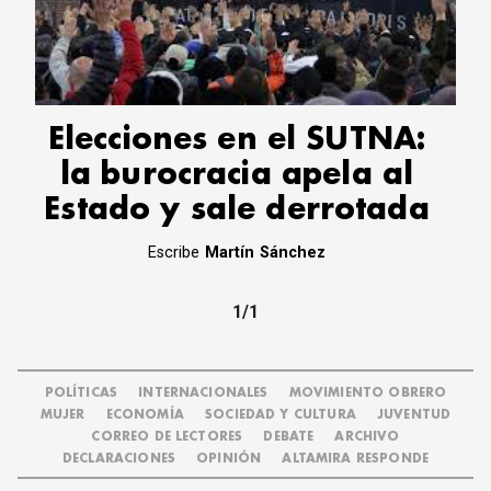
Elecciones en el SUTNA:
la burocracia apela al
Estado y sale derrotada
Escribe
Martín Sánchez
1/1
POLÍTICAS
INTERNACIONALES
MOVIMIENTO OBRERO
MUJER
ECONOMÍA
SOCIEDAD Y CULTURA
JUVENTUD
CORREO DE LECTORES
DEBATE
ARCHIVO
DECLARACIONES
OPINIÓN
ALTAMIRA RESPONDE