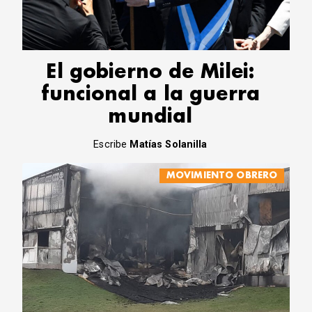
CORREO DE LECTORES
DEBATE
ARCHIVO
DECLARACIONES
El gobierno de Milei:
OPINIÓN
funcional a la guerra
ALTAMIRA RESPONDE
mundial
Política Obrera Revista
CONTACTO
Escribe
Matías Solanilla
MOVIMIENTO OBRERO