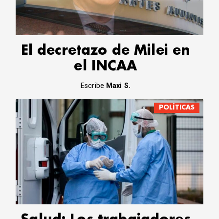
CORREO DE LECTORES
DEBATE
ARCHIVO
DECLARACIONES
El decretazo de Milei en
OPINIÓN
el INCAA
ALTAMIRA RESPONDE
Política Obrera Revista
Escribe
Maxi S.
CONTACTO
POLÍTICAS