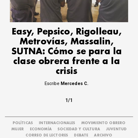
CORREO DE LECTORES
DEBATE
ARCHIVO
DECLARACIONES
Easy, Pepsico, Rigolleau,
OPINIÓN
Metrovías, Massalin,
ALTAMIRA RESPONDE
SUTNA: Cómo se para la
Política Obrera Revista
clase obrera frente a la
CONTACTO
crisis
Escribe
Mercedes C.
1/1
POLÍTICAS
INTERNACIONALES
MOVIMIENTO OBRERO
MUJER
ECONOMÍA
SOCIEDAD Y CULTURA
JUVENTUD
CORREO DE LECTORES
DEBATE
ARCHIVO