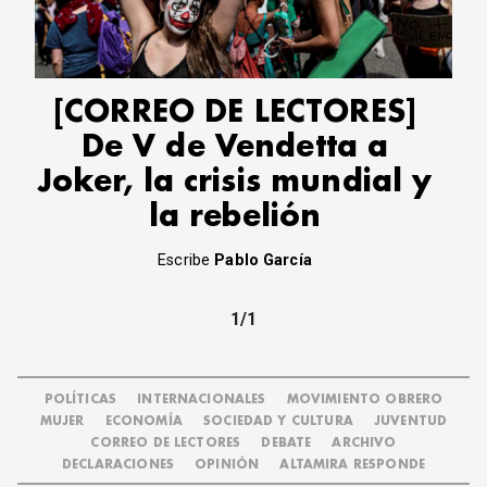
CORREO DE LECTORES
DEBATE
ARCHIVO
DECLARACIONES
[CORREO DE LECTORES]
OPINIÓN
De V de Vendetta a
ALTAMIRA RESPONDE
Joker, la crisis mundial y
Política Obrera Revista
la rebelión
CONTACTO
Escribe
Pablo García
1/1
POLÍTICAS
INTERNACIONALES
MOVIMIENTO OBRERO
MUJER
ECONOMÍA
SOCIEDAD Y CULTURA
JUVENTUD
CORREO DE LECTORES
DEBATE
ARCHIVO
DECLARACIONES
OPINIÓN
ALTAMIRA RESPONDE