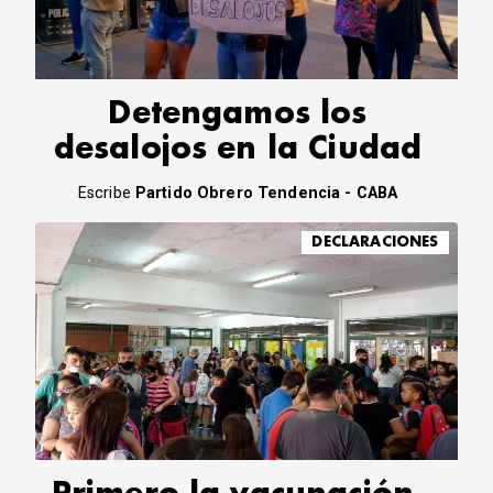
CORREO DE LECTORES
DEBATE
ARCHIVO
DECLARACIONES
Detengamos los
OPINIÓN
desalojos en la Ciudad
ALTAMIRA RESPONDE
Política Obrera Revista
Escribe
Partido Obrero Tendencia - CABA
CONTACTO
DECLARACIONES