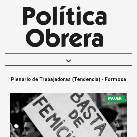
keyboard_arrow_down
Plenario de Trabajadoras (Tendencia) - Formosa
POLÍTICAS
INTERNACIONALES
MUJER
MOVIMIENTO OBRERO
MUJER
ECONOMÍA
SOCIEDAD Y CULTURA
JUVENTUD