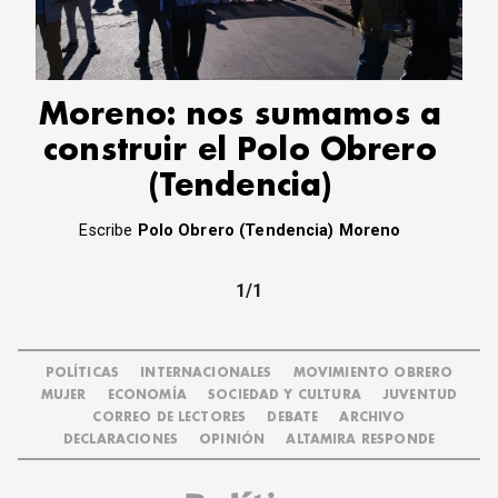
CORREO DE LECTORES
DEBATE
ARCHIVO
DECLARACIONES
Moreno: nos sumamos a
OPINIÓN
construir el Polo Obrero
ALTAMIRA RESPONDE
(Tendencia)
Política Obrera Revista
CONTACTO
Escribe
Polo Obrero (Tendencia) Moreno
1/1
POLÍTICAS
INTERNACIONALES
MOVIMIENTO OBRERO
MUJER
ECONOMÍA
SOCIEDAD Y CULTURA
JUVENTUD
CORREO DE LECTORES
DEBATE
ARCHIVO
DECLARACIONES
OPINIÓN
ALTAMIRA RESPONDE