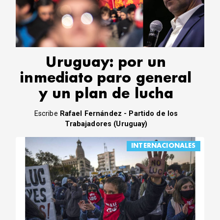
CORREO DE LECTORES
DEBATE
ARCHIVO
DECLARACIONES
OPINIÓN
Uruguay: por un
ALTAMIRA RESPONDE
inmediato paro general
Política Obrera Revista
y un plan de lucha
CONTACTO
Escribe
Rafael Fernández - Partido de los
Trabajadores (Uruguay)
INTERNACIONALES