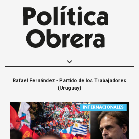
keyboard_arrow_down
Rafael Fernández - Partido de los Trabajadores
POLÍTICAS
(Uruguay)
INTERNACIONALES
MOVIMIENTO OBRERO
INTERNACIONALES
MUJER
ECONOMÍA
SOCIEDAD Y CULTURA
JUVENTUD