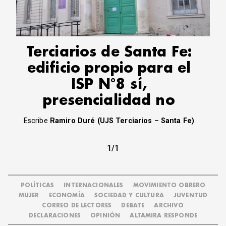
CORREO DE LECTORES
DEBATE
ARCHIVO
DECLARACIONES
Terciarios de Santa Fe:
OPINIÓN
edificio propio para el
ALTAMIRA RESPONDE
ISP N°8 sí,
Política Obrera Revista
presencialidad no
CONTACTO
Escribe
Ramiro Duré (UJS Terciarios – Santa Fe)
1/1
POLÍTICAS
INTERNACIONALES
MOVIMIENTO OBRERO
MUJER
ECONOMÍA
SOCIEDAD Y CULTURA
JUVENTUD
CORREO DE LECTORES
DEBATE
ARCHIVO
DECLARACIONES
OPINIÓN
ALTAMIRA RESPONDE