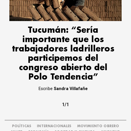
CORREO DE LECTORES
DEBATE
ARCHIVO
DECLARACIONES
Tucumán: “Sería
OPINIÓN
importante que los
ALTAMIRA RESPONDE
trabajadores ladrilleros
Política Obrera Revista
participemos del
CONTACTO
congreso abierto del
Polo Tendencia”
Escribe
Sandra Villafañe
1/1
POLÍTICAS
INTERNACIONALES
MOVIMIENTO OBRERO