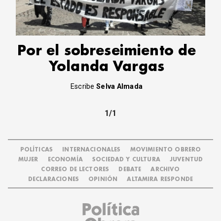
CORREO DE LECTORES
DEBATE
ARCHIVO
DECLARACIONES
Por el sobreseimiento de
OPINIÓN
Yolanda Vargas
ALTAMIRA RESPONDE
Política Obrera Revista
Escribe
Selva Almada
CONTACTO
1/1
POLÍTICAS
INTERNACIONALES
MOVIMIENTO OBRERO
MUJER
ECONOMÍA
SOCIEDAD Y CULTURA
JUVENTUD
CORREO DE LECTORES
DEBATE
ARCHIVO
DECLARACIONES
OPINIÓN
ALTAMIRA RESPONDE