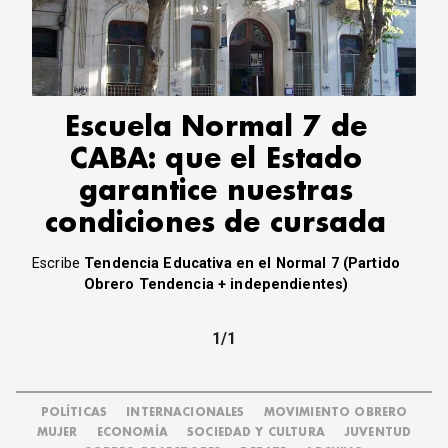
CORREO DE LECTORES
DEBATE
ARCHIVO
DECLARACIONES
OPINIÓN
Escuela Normal 7 de
ALTAMIRA RESPONDE
CABA: que el Estado
Política Obrera Revista
garantice nuestras
CONTACTO
condiciones de cursada
Escribe
Tendencia Educativa en el Normal 7 (Partido
Obrero Tendencia + independientes)
1/1
POLÍTICAS
INTERNACIONALES
MOVIMIENTO OBRERO
MUJER
ECONOMÍA
SOCIEDAD Y CULTURA
JUVENTUD