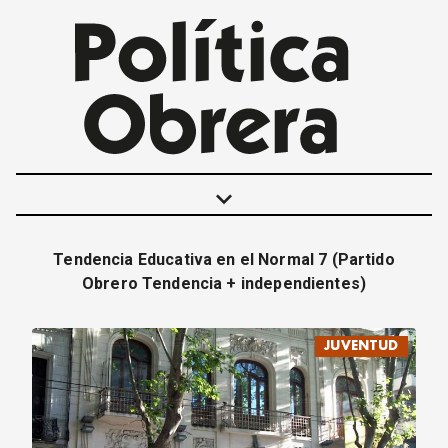
keyboard_arrow_down
Tendencia Educativa en el Normal 7 (Partido
POLÍTICAS
Obrero Tendencia + independientes)
INTERNACIONALES
MOVIMIENTO OBRERO
JUVENTUD
MUJER
ECONOMÍA
SOCIEDAD Y CULTURA
JUVENTUD