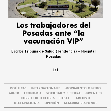
CORREO DE LECTORES
DEBATE
ARCHIVO
DECLARACIONES
Los trabajadores del
OPINIÓN
Posadas ante “la
ALTAMIRA RESPONDE
vacunación VIP”
Política Obrera Revista
CONTACTO
Escribe
Tribuna de Salud (Tendencia) – Hospital
Posadas
1/1
POLÍTICAS
INTERNACIONALES
MOVIMIENTO OBRERO
MUJER
ECONOMÍA
SOCIEDAD Y CULTURA
JUVENTUD
CORREO DE LECTORES
DEBATE
ARCHIVO
DECLARACIONES
OPINIÓN
ALTAMIRA RESPONDE