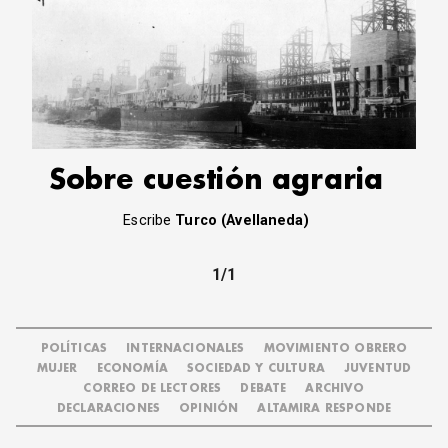
Sobre cuestión agraria
Escribe
Turco (Avellaneda)
1/1
POLÍTICAS
INTERNACIONALES
MOVIMIENTO OBRERO
MUJER
ECONOMÍA
SOCIEDAD Y CULTURA
JUVENTUD
CORREO DE LECTORES
DEBATE
ARCHIVO
DECLARACIONES
OPINIÓN
ALTAMIRA RESPONDE