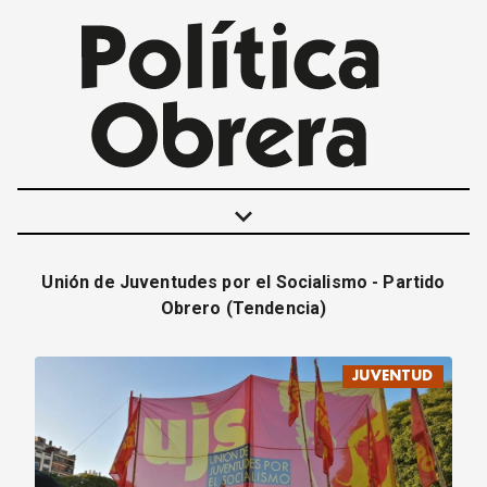
keyboard_arrow_down
Unión de Juventudes por el Socialismo - Partido
POLÍTICAS
Obrero (Tendencia)
INTERNACIONALES
MOVIMIENTO OBRERO
JUVENTUD
MUJER
ECONOMÍA
SOCIEDAD Y CULTURA
JUVENTUD