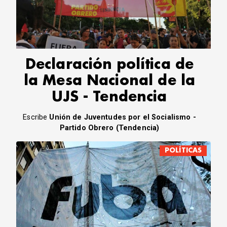
CORREO DE LECTORES
DEBATE
ARCHIVO
DECLARACIONES
OPINIÓN
Declaración política de
ALTAMIRA RESPONDE
la Mesa Nacional de la
Política Obrera Revista
UJS - Tendencia
CONTACTO
Escribe
Unión de Juventudes por el Socialismo -
Partido Obrero (Tendencia)
POLÍTICAS