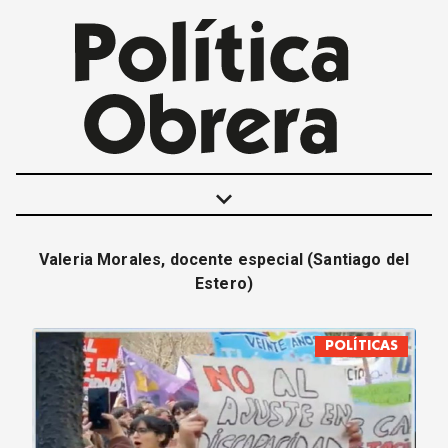
keyboard_arrow_down
Valeria Morales, docente especial (Santiago del
POLÍTICAS
Estero)
INTERNACIONALES
MOVIMIENTO OBRERO
POLÍTICAS
MUJER
ECONOMÍA
SOCIEDAD Y CULTURA
JUVENTUD