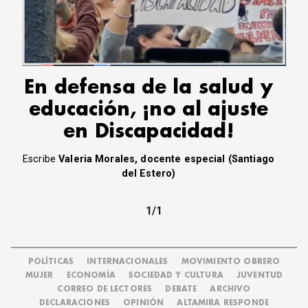
CORREO DE LECTORES
DEBATE
ARCHIVO
DECLARACIONES
OPINIÓN
En defensa de la salud y
ALTAMIRA RESPONDE
educación, ¡no al ajuste
Política Obrera Revista
en Discapacidad!
CONTACTO
Escribe
Valeria Morales, docente especial (Santiago
del Estero)
1/1
POLÍTICAS
INTERNACIONALES
MOVIMIENTO OBRERO
MUJER
ECONOMÍA
SOCIEDAD Y CULTURA
JUVENTUD
CORREO DE LECTORES
DEBATE
ARCHIVO
DECLARACIONES
OPINIÓN
ALTAMIRA RESPONDE