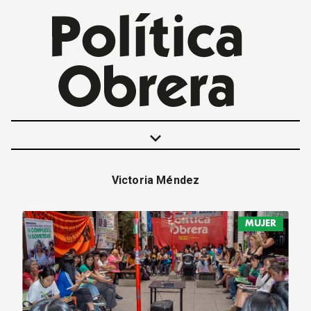
keyboard_arrow_down
Victoria Méndez
POLÍTICAS
INTERNACIONALES
MUJER
MOVIMIENTO OBRERO
MUJER
ECONOMÍA
SOCIEDAD Y CULTURA
JUVENTUD