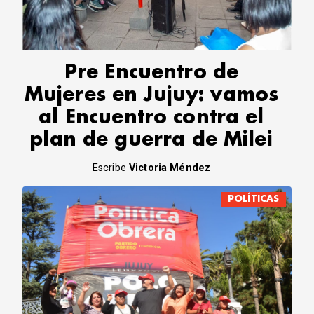
CORREO DE LECTORES
DEBATE
ARCHIVO
DECLARACIONES
Pre Encuentro de
OPINIÓN
Mujeres en Jujuy: vamos
ALTAMIRA RESPONDE
al Encuentro contra el
Política Obrera Revista
plan de guerra de Milei
CONTACTO
Escribe
Victoria Méndez
POLÍTICAS