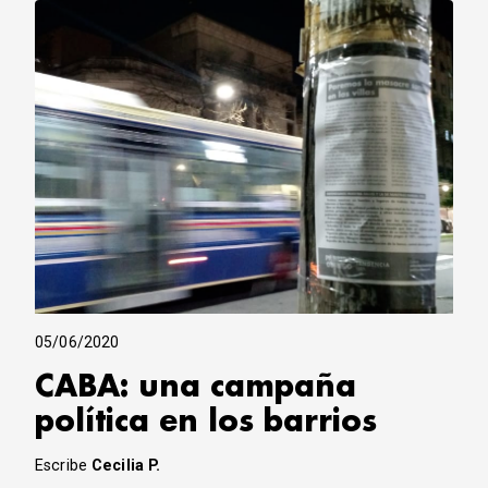
CORREO DE LECTORES
DEBATE
ARCHIVO
DECLARACIONES
OPINIÓN
ALTAMIRA RESPONDE
Política Obrera Revista
CONTACTO
05/06/2020
CABA: una campaña
política en los barrios
Escribe
Cecilia P.