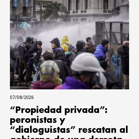
CORREO DE LECTORES
DEBATE
ARCHIVO
DECLARACIONES
OPINIÓN
ALTAMIRA RESPONDE
Política Obrera Revista
CONTACTO
07/08/2026
“Propiedad privada”:
peronistas y
“dialoguistas” rescatan al