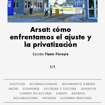
CORREO DE LECTORES
DEBATE
ARCHIVO
DECLARACIONES
OPINIÓN
Arsat: cómo
ALTAMIRA RESPONDE
enfrentamos el ajuste y
Política Obrera Revista
la privatización
CONTACTO
Escribe
Flavio Pereyra
1/1
POLÍTICAS
INTERNACIONALES
MOVIMIENTO OBRERO
MUJER
ECONOMÍA
SOCIEDAD Y CULTURA
JUVENTUD
CORREO DE LECTORES
DEBATE
ARCHIVO
DECLARACIONES
OPINIÓN
ALTAMIRA RESPONDE