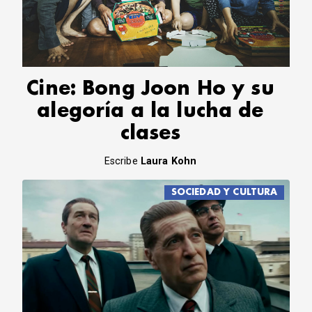
CORREO DE LECTORES
DEBATE
ARCHIVO
DECLARACIONES
OPINIÓN
Cine: Bong Joon Ho y su
ALTAMIRA RESPONDE
alegoría a la lucha de
Política Obrera Revista
clases
CONTACTO
Escribe
Laura Kohn
SOCIEDAD Y CULTURA