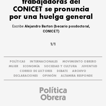
trabajadoras del
CONICET se pronuncia
por una huelga general
Escribe
Alejandro Barton (becario posdoctoral,
CONICET)
1/1
POLÍTICAS
INTERNACIONALES
MOVIMIENTO OBRERO
MUJER
ECONOMÍA
SOCIEDAD Y CULTURA
JUVENTUD
CORREO DE LECTORES
DEBATE
ARCHIVO
DECLARACIONES
OPINIÓN
ALTAMIRA RESPONDE