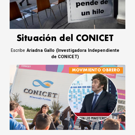
CORREO DE LECTORES
DEBATE
ARCHIVO
DECLARACIONES
OPINIÓN
Situación del CONICET
ALTAMIRA RESPONDE
Escribe
Ariadna Gallo (Investigadora Independiente
Política Obrera Revista
de CONICET)
CONTACTO
MOVIMIENTO OBRERO