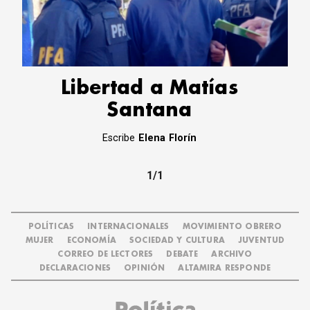
CORREO DE LECTORES
DEBATE
ARCHIVO
DECLARACIONES
OPINIÓN
Libertad a Matías
ALTAMIRA RESPONDE
Santana
Política Obrera Revista
Escribe
Elena Florín
CONTACTO
1/1
POLÍTICAS
INTERNACIONALES
MOVIMIENTO OBRERO
MUJER
ECONOMÍA
SOCIEDAD Y CULTURA
JUVENTUD
CORREO DE LECTORES
DEBATE
ARCHIVO
DECLARACIONES
OPINIÓN
ALTAMIRA RESPONDE