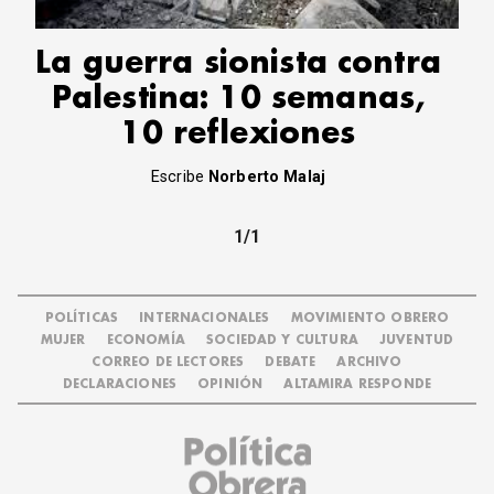
La guerra sionista contra
Palestina: 10 semanas,
10 reflexiones
Escribe
Norberto Malaj
1/1
POLÍTICAS
INTERNACIONALES
MOVIMIENTO OBRERO
MUJER
ECONOMÍA
SOCIEDAD Y CULTURA
JUVENTUD
CORREO DE LECTORES
DEBATE
ARCHIVO
DECLARACIONES
OPINIÓN
ALTAMIRA RESPONDE