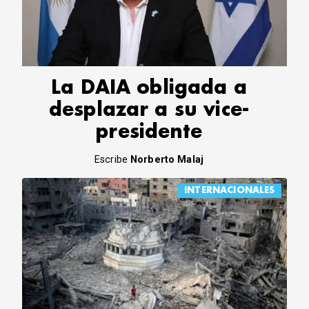
CORREO DE LECTORES
DEBATE
ARCHIVO
DECLARACIONES
OPINIÓN
La DAIA obligada a
ALTAMIRA RESPONDE
desplazar a su vice-
Política Obrera Revista
presidente
CONTACTO
Escribe
Norberto Malaj
INTERNACIONALES