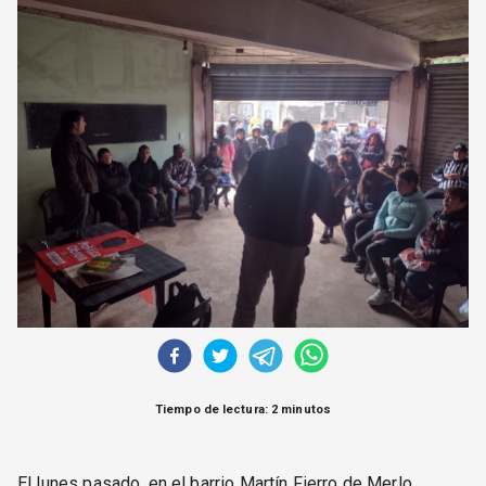
CORREO DE LECTORES
DEBATE
ARCHIVO
DECLARACIONES
OPINIÓN
ALTAMIRA RESPONDE
Política Obrera Revista
CONTACTO
Tiempo de lectura: 2 minutos
El lunes pasado, en el barrio Martín Fierro de Merlo