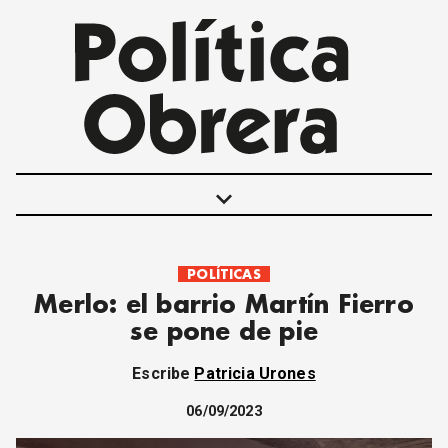
keyboard_arrow_down
POLÍTICAS
POLÍTICAS
Merlo: el barrio Martín Fierro
INTERNACIONALES
se pone de pie
MOVIMIENTO OBRERO
MUJER
Escribe
Patricia Urones
ECONOMÍA
SOCIEDAD Y CULTURA
06/09/2023
JUVENTUD