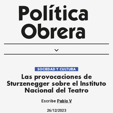
keyboard_arrow_down
SOCIEDAD Y CULTURA
POLÍTICAS
Las provocaciones de
INTERNACIONALES
Sturzenegger sobre el Instituto
MOVIMIENTO OBRERO
Nacional del Teatro
MUJER
ECONOMÍA
Escribe
Pablo V
SOCIEDAD Y CULTURA
JUVENTUD
26/12/2023