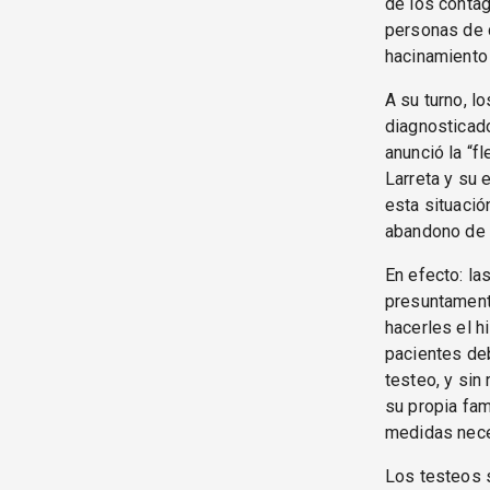
de los contag
personas de 
hacinamiento 
A su turno, l
diagnosticad
anunció la “fl
Larreta y su 
esta situación
abandono de l
En efecto: la
presuntament
hacerles el h
pacientes de
testeo, y sin
su propia fam
medidas nece
Los testeos s