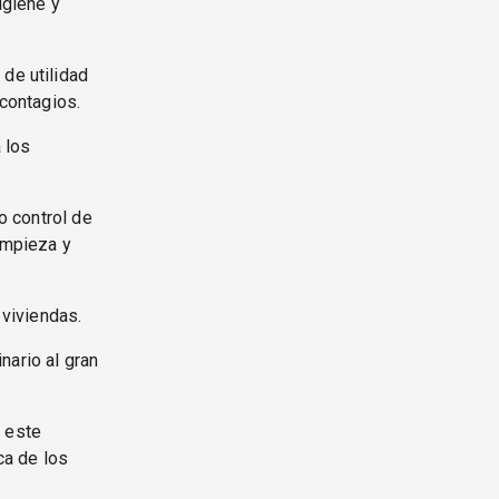
igiene y
 de utilidad
 contagios.
 los
jo control de
impieza y
 viviendas.
nario al gran
r este
ca de los