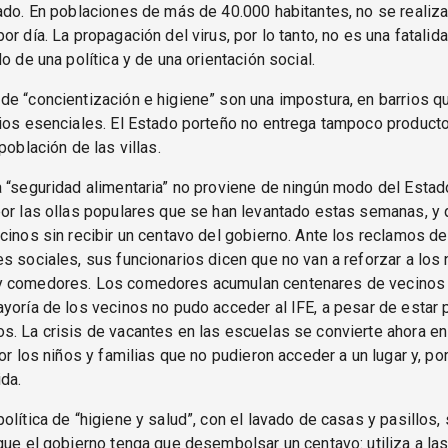
ado. En poblaciones de más de 40.000 habitantes, no se realiz
r día. La propagación del virus, por lo tanto, no es una fatalida
o de una política y de una orientación social.
e “concientización e higiene” son una impostura, en barrios q
cios esenciales. El Estado porteño no entrega tampoco product
población de las villas.
 “seguridad alimentaria” no proviene de ningún modo del Estad
or las ollas populares que se han levantado estas semanas, y 
cinos sin recibir un centavo del gobierno. Ante los reclamos d
s sociales, sus funcionarios dicen que no van a reforzar a los
 comedores. Los comedores acumulan centenares de vecinos e
yoría de los vecinos no pudo acceder al IFE, a pesar de estar
. La crisis de vacantes en las escuelas se convierte ahora en 
or los niños y familias que no pudieron acceder a un lugar y, por 
da.
olítica de “higiene y salud”, con el lavado de casas y pasillos, 
que el gobierno tenga que desembolsar un centavo: utiliza a la