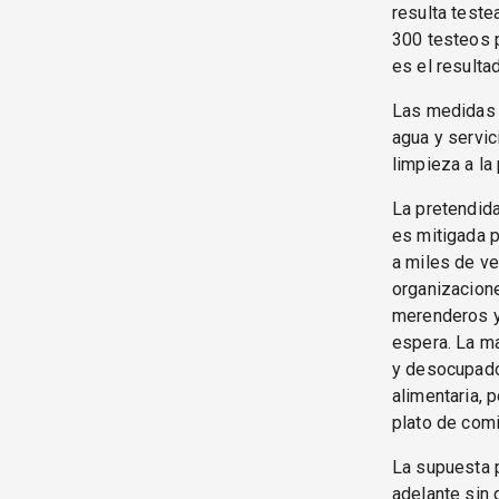
resulta teste
300 testeos po
es el resultad
Las medidas d
agua y servi
limpieza a la 
La pretendida
es mitigada p
a miles de ve
organizacione
merenderos y
espera. La ma
y desocupados
alimentaria, p
plato de comi
La supuesta p
adelante sin 