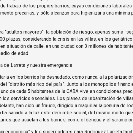
de trabajo de los propios barrios, cuyas condiciones laborales 
ente precarias, y sólo alcanzan para higienizar a una mínima 
ara “adultos mayores”, la población de riesgo, apenas suma -se
00 plazas, considerando la crisis en las villas, en los geriátric
en situación de calle, en una ciudad con 3 millones de habitant
edio de edad.
a de Larreta y nuestra emergencia
itaria en los barrios ha desnudado, como nunca, a la polarizació
 del “distrito más rico del país”. Junto a los monopolios financi
, uno de cada 5 habitantes de la CABA vive en condiciones prec
n los servicios esenciales. Los planes de urbanización de villas
elante, han sido un fraude, dirigido a maquillar la penuria de los
 ha sacado a la luz este derrumbe social, del mismo modo que
tarios que asuelan a los barrios, como el dengue y el sarampión
ia económica” y los superpoderes para Rodríguez Larreta tamb