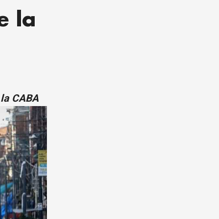
e la
e la CABA