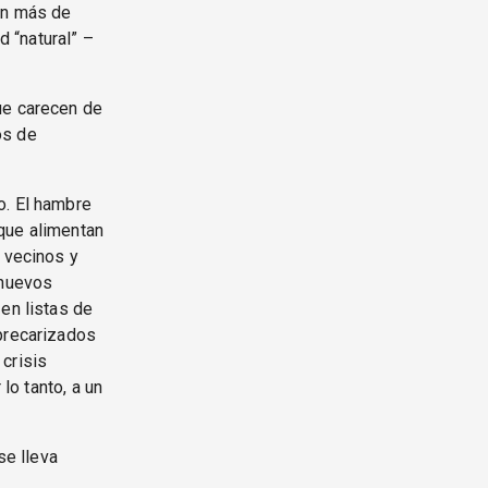
an más de
d “natural” –
ue carecen de
os de
o. El hambre
que alimentan
e vecinos y
 nuevos
n listas de
 precarizados
crisis
lo tanto, a un
se lleva
s