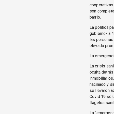
cooperativas 
son completam
barrio.
La política p
gobierno- a 4
las personas 
elevado prom
La emergenci
La crisis san
oculta detrás
inmobiliarios
hacinado y si
se llevaron ad
Covid 19 sólo
flagelos sani
La “emergenc