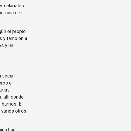
y salariales
porción del
gún el propio
os y también a
es y un
n social
eros e
arias,
, allí donde
 barrios. El
 varios otros
.
ién han