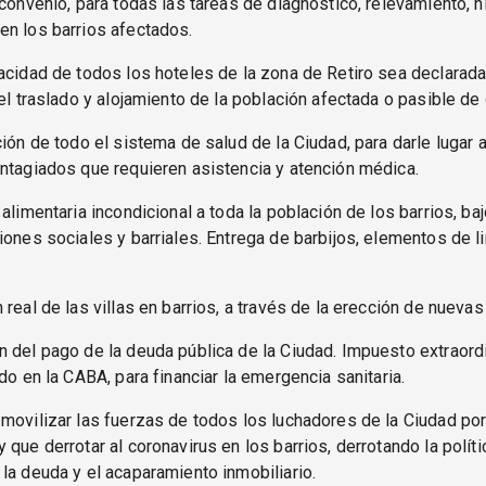
 convenio, para todas las tareas de diagnóstico, relevamiento, h
en los barrios afectados.
acidad de todos los hoteles de la zona de Retiro sea declarada
 el traslado y alojamiento de la población afectada o pasible de
ción de todo el sistema de salud de la Ciudad, para darle lugar a
ntagiados que requieren asistencia y atención médica.
 alimentaria incondicional a toda la población de los barrios, ba
iones sociales y barriales. Entrega de barbijos, elementos de l
 real de las villas en barrios, a través de la erección de nuevas
 del pago de la deuda pública de la Ciudad. Impuesto extraordi
ado en la CABA, para financiar la emergencia sanitaria.
movilizar las fuerzas de todos los luchadores de la Ciudad po
 que derrotar al coronavirus en los barrios, derrotando la políti
la deuda y el acaparamiento inmobiliario.