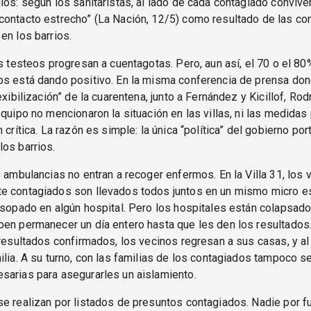
ios: según los sanitaristas, al lado de cada contagiado conviven
contacto estrecho” (La Nación, 12/5) como resultado de las co
en los barrios.
os testeos progresan a cuentagotas. Pero, aun así, el 70 o el 80
os está dando positivo. En la misma conferencia de prensa do
exibilización” de la cuarentena, junto a Fernández y Kicillof, Ro
equipo no mencionaron la situación en las villas, ni las medidas 
 crítica. La razón es simple: la única “política” del gobierno por
os barrios.
s ambulancias no entran a recoger enfermos. En la Villa 31, los 
e contagiados son llevados todos juntos en un mismo micro es
isopado en algún hospital. Pero los hospitales están colapsado
ben permanecer un día entero hasta que les den los resultados
 resultados confirmados, los vecinos regresan a sus casas, y al
ilia. A su turno, con las familias de los contagiados tampoco s
sarias para asegurarles un aislamiento.
e realizan por listados de presuntos contagiados. Nadie por f