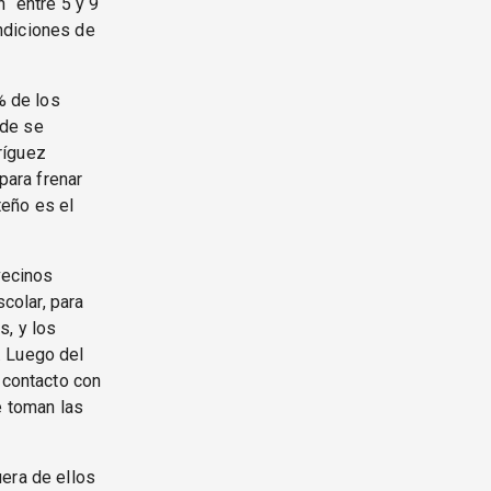
 “entre 5 y 9
ndiciones de
% de los
nde se
dríguez
para frenar
teño es el
vecinos
colar, para
s, y los
. Luego del
 contacto con
e toman las
uera de ellos