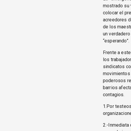
mostrado su v
colocar el pr
acreedores de
de los maestr
un verdadero 
“esperando”.
Frente a este
los trabajado
sindicatos co
movimientos 
poderosos re
barrios afect
contagios.
1.Por testeos
organizacione
2.-Inmediata 