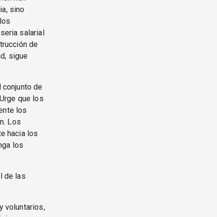
ia, sino
 los
seria salarial
strucción de
d, sigue
l conjunto de
 Urge que los
ente los
n. Los
e hacia los
nga los
l de las
y voluntarios,