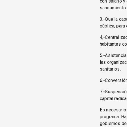
con salario y
saneamiento 
3.-Que la cap
pública, para
4,-Centraliza
habitantes co
5.-Asistencia
las organizac
sanitarios.
6.-Conversión
7.-Suspensión
capital radic
Es necesario 
programa. Hay
gobiernos de 