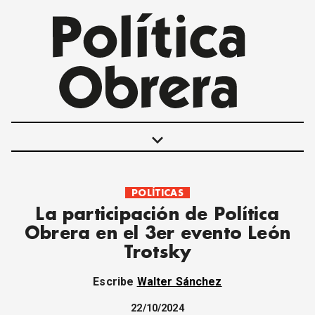
keyboard_arrow_down
POLÍTICAS
POLÍTICAS
La participación de Política
INTERNACIONALES
Obrera en el 3er evento León
MOVIMIENTO OBRERO
Trotsky
MUJER
ECONOMÍA
Escribe
Walter Sánchez
SOCIEDAD Y CULTURA
JUVENTUD
22/10/2024