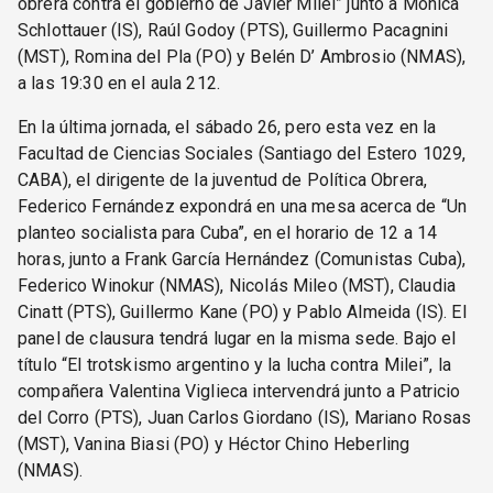
obrera contra el gobierno de Javier Milei” junto a Mónica
Schlottauer (IS), Raúl Godoy (PTS), Guillermo Pacagnini
(MST), Romina del Pla (PO) y Belén D’ Ambrosio (NMAS),
a las 19:30 en el aula 212.
En la última jornada, el sábado 26, pero esta vez en la
Facultad de Ciencias Sociales (Santiago del Estero 1029,
CABA), el dirigente de la juventud de Política Obrera,
Federico Fernández expondrá en una mesa acerca de “Un
planteo socialista para Cuba”, en el horario de 12 a 14
horas, junto a Frank García Hernández (Comunistas Cuba),
Federico Winokur (NMAS), Nicolás Mileo (MST), Claudia
Cinatt (PTS), Guillermo Kane (PO) y Pablo Almeida (IS). El
panel de clausura tendrá lugar en la misma sede. Bajo el
título “El trotskismo argentino y la lucha contra Milei”, la
compañera Valentina Viglieca intervendrá junto a Patricio
del Corro (PTS), Juan Carlos Giordano (IS), Mariano Rosas
(MST), Vanina Biasi (PO) y Héctor Chino Heberling
(NMAS).