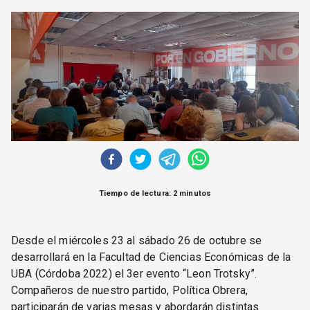
CORREO DE LECTORES
DEBATE
ARCHIVO
DECLARACIONES
OPINIÓN
ALTAMIRA RESPONDE
Política Obrera Revista
CONTACTO
Tiempo de lectura: 2 minutos
Desde el miércoles 23 al sábado 26 de octubre se
desarrollará en la Facultad de Ciencias Económicas de la
UBA (Córdoba 2022) el 3er evento “Leon Trotsky”.
Compañeros de nuestro partido, Política Obrera,
participarán de varias mesas y abordarán distintas