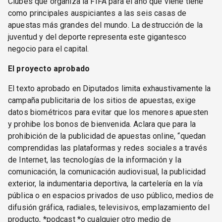
Clubes que organiza la FIFA para el año que viene tiene
como principales auspiciantes a las seis casas de
apuestas más grandes del mundo. La destrucción de la
juventud y del deporte representa este gigantesco
negocio para el capital.
El proyecto aprobado
El texto aprobado en Diputados limita exhaustivamente la
campaña publicitaria de los sitios de apuestas, exige
datos biométricos para evitar que los menores apuesten
y prohibe los bonos de bienvenida. Aclara que para la
prohibición de la publicidad de apuestas online, “quedan
comprendidas las plataformas y redes sociales a través
de Internet, las tecnologías de la información y la
comunicación, la comunicación audiovisual, la publicidad
exterior, la indumentaria deportiva, la cartelería en la vía
pública o en espacios privados de uso público, medios de
difusión gráfica, radiales, televisivos, emplazamiento del
producto, *podcast *o cualquier otro medio de