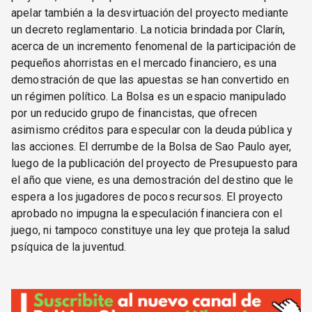
apelar también a la desvirtuación del proyecto mediante
un decreto reglamentario. La noticia brindada por Clarín,
acerca de un incremento fenomenal de la participación de
pequeños ahorristas en el mercado financiero, es una
demostración de que las apuestas se han convertido en
un régimen político. La Bolsa es un espacio manipulado
por un reducido grupo de financistas, que ofrecen
asimismo créditos para especular con la deuda pública y
las acciones. El derrumbe de la Bolsa de Sao Paulo ayer,
luego de la publicación del proyecto de Presupuesto para
el año que viene, es una demostración del destino que le
espera a los jugadores de pocos recursos. El proyecto
aprobado no impugna la especulación financiera con el
juego, ni tampoco constituye una ley que proteja la salud
psíquica de la juventud.