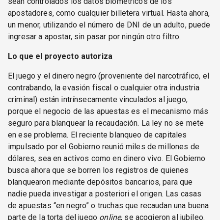
sean controlados los datos biométricos de los
apostadores, como cualquier billetera virtual. Hasta ahora,
un menor, utilizando el número de DNI de un adulto, puede
ingresar a apostar, sin pasar por ningún otro filtro.
Lo que el proyecto autoriza
El juego y el dinero negro (proveniente del narcotráfico, el
contrabando, la evasión fiscal o cualquier otra industria
criminal) están intrínsecamente vinculados al juego,
porque el negocio de las apuestas es el mecanismo más
seguro para blanquear la recaudación. La ley no se mete
en ese problema. El reciente blanqueo de capitales
impulsado por el Gobierno reunió miles de millones de
dólares, sea en activos como en dinero vivo. El Gobierno
busca ahora que se borren los registros de quienes
blanquearon mediante depósitos bancarios, para que
nadie pueda investigar a posteriori el origen. Las casas
de apuestas “en negro” o truchas que recaudan una buena
parte de la torta del juego
online
, se acogieron al jubileo.