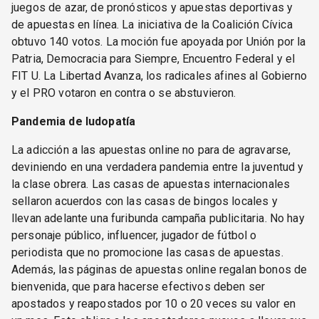
juegos de azar, de pronósticos y apuestas deportivas y
de apuestas en línea. La iniciativa de la Coalición Cívica
obtuvo 140 votos. La moción fue apoyada por Unión por la
Patria, Democracia para Siempre, Encuentro Federal y el
FIT U. La Libertad Avanza, los radicales afines al Gobierno
y el PRO votaron en contra o se abstuvieron.
Pandemia de ludopatía
La adicción a las apuestas online no para de agravarse,
deviniendo en una verdadera pandemia entre la juventud y
la clase obrera. Las casas de apuestas internacionales
sellaron acuerdos con las casas de bingos locales y
llevan adelante una furibunda campaña publicitaria. No hay
personaje público, influencer, jugador de fútbol o
periodista que no promocione las casas de apuestas.
Además, las páginas de apuestas online regalan bonos de
bienvenida, que para hacerse efectivos deben ser
apostados y reapostados por 10 o 20 veces su valor en