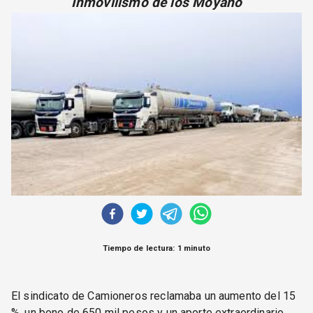
Inmovilismo de los Moyano
CORREO DE LECTORES
DEBATE
ARCHIVO
DECLARACIONES
OPINIÓN
ALTAMIRA RESPONDE
Política Obrera Revista
CONTACTO
Tiempo de lectura: 1 minuto
El sindicato de Camioneros reclamaba un aumento del 15
%, un bono de 650 mil pesos y un aporte extraordinario