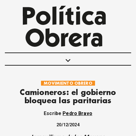
keyboard_arrow_down
MOVIMIENTO OBRERO
POLÍTICAS
Camioneros: el gobierno
INTERNACIONALES
bloquea las paritarias
MOVIMIENTO OBRERO
MUJER
Escribe
Pedro Bravo
ECONOMÍA
SOCIEDAD Y CULTURA
20/12/2024
JUVENTUD