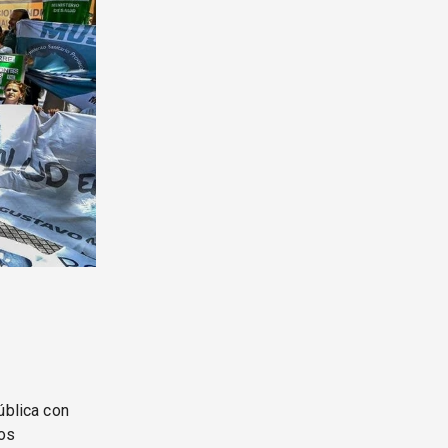
ública con
os