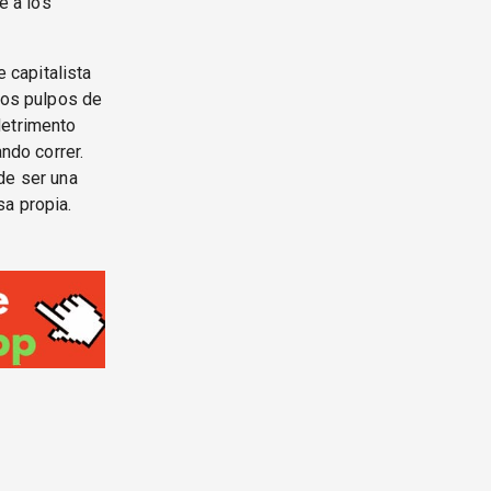
e a los
 capitalista
 los pulpos de
detrimento
ndo correr.
de ser una
sa propia.