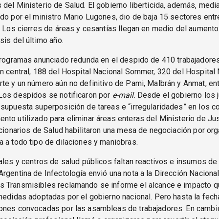
del Ministerio de Salud. El gobierno liberticida, además, medi
do por el ministro Mario Lugones, dio de baja 15 sectores entr
. Los cierres de áreas y cesantías llegan en medio del aumento
sis del último año.
programas anunciado redunda en el despido de 410 trabajadores
n central, 188 del Hospital Nacional Sommer, 320 del Hospital 
te y un número aún no definitivo de Pami, Malbrán y Anmat, ent
Los despidos se notificaron por
e-mail
. Desde el gobierno los j
supuesta superposición de tareas e “irregularidades” en los co
to utilizado para eliminar áreas enteras del Ministerio de Jus
ncionarios de Salud habilitaron una mesa de negociación por or
 a todo tipo de dilaciones y maniobras.
ales y centros de salud públicos faltan reactivos e insumos de
rgentina de Infectología envió una nota a la Dirección Naciona
 Transmisibles reclamando se informe el alcance e impacto q
medidas adoptadas por el gobierno nacional. Pero hasta la fech
ones convocadas por las asambleas de trabajadores. En cambio