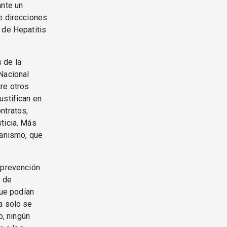
ante un
e direcciones
 de Hepatitis
 de la
Nacional
re otros
ustifican en
ntratos,
ticia. Más
ganismo, que
 prevención.
l de
ue podían
a solo se
, ningún