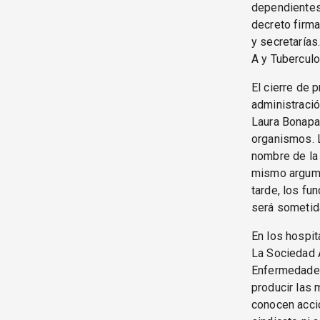
dependientes 
decreto firma
y secretarías
A y Tuberculo
El cierre de 
administració
Laura Bonapar
organismos. 
nombre de la 
mismo argumen
tarde, los fu
será sometida
En los hospit
La Sociedad A
Enfermedades
producir las 
conocen acci