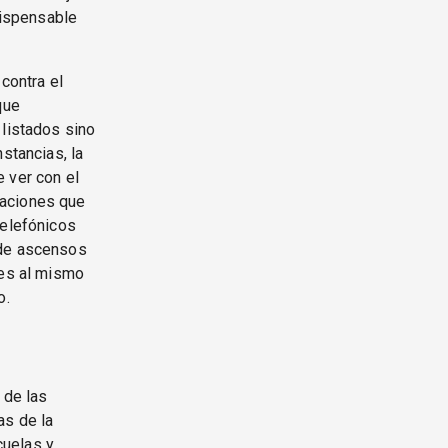
dispensable
contra el
que
 listados sino
stancias, la
 ver con el
taciones que
telefónicos
 de ascensos
 es al mismo
o.
 de las
as de la
cuelas y