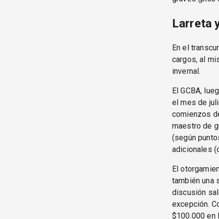
Larreta 
En el transc
cargos, al m
invernal.
El GCBA, lue
el mes de jul
comienzos del
maestro de g
(según puntos
adicionales (
El otorgamie
también una s
discusión sal
excepción. Co
$100.000 en l