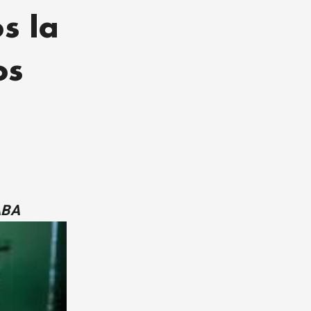
s la
os
ABA