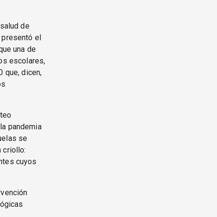
 salud de
 presentó el
 que una de
ios escolares,
0 que, dicen,
os
nteo
 la pandemia
uelas se
criollo:
antes cuyos
rvención
lógicas