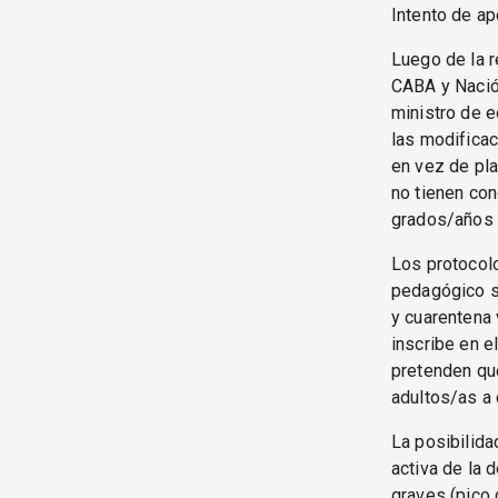
Intento de ap
Luego de la r
CABA y Nación
ministro de e
las modificac
en vez de pla
no tienen con
grados/años a
Los protocol
pedagógico s
y cuarentena 
inscribe en e
pretenden que
adultos/as a 
La posibilida
activa de la 
graves (pico 