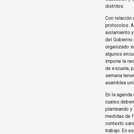
distritos.
Con relación 
protocolos: A
aislamiento y
del Gobierno 
organizado in
algunos encue
impone la ne
de escuela, p
semana tenemo
asamblea uni
En la agenda 
cuales debem
planteando y 
medidas de fu
contexto sani
trabajo. En e