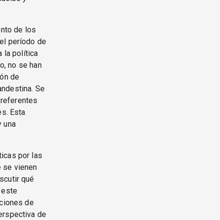
unto de los
el período de
 la política
co, no se han
ión de
andestina. Se
 referentes
es. Esta
y una
icas por las
e se vienen
scutir qué
 este
iciones de
erspectiva de