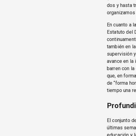
dos y hasta t
organizarnos
En cuanto a l
Estatuto del 
continuamente
también en la
supervisión y
avance en la
barren con la
que, en form
de “forma hor
tiempo una re
Profundi
El conjunto d
últimas seman
educación y 