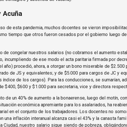
y Acuña
urso de esta pandemia, muchos docentes se vieron imposibilit
ismo tiempo que otros fueron cesados por el gobierno luego de
go de congelar nuestros salarios (no cobramos el aumento esta
io, incumpliendo de ese modo el acta paritaria firmada por decr
 año) procedió, ahora, a otorgar un bono miserable de $2.500 
rado de JS y equivalentes; y de $5.000 para cargos de JC y eq
 índice de los cargos). Para las conducciones, se sumarían, 
de $400, $600 y $1.000 para secretaria, vice y directora respec
nto de un 40% de aumento a la bonaerense, luego del motín, co
ituación económica apremiante para los asalariados, ha reabier
arial en el conjunto de los trabajadores. Los docentes no somo
n una inflación interanual alcanza casi el 43% y la canasta famil
a Ciudad, nuestro salario sigue siendo de pobreza, obligándono