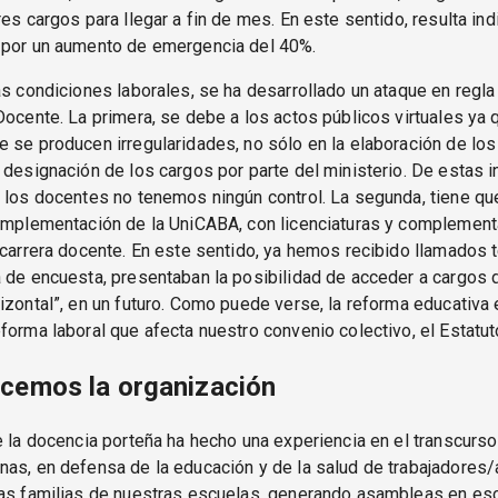
res cargos para llegar a fin de mes. En este sentido, resulta in
 por un aumento de emergencia del 40%.
as condiciones laborales, se ha desarrollado un ataque en regla 
Docente. La primera, se debe a los actos públicos virtuales ya 
 se producen irregularidades, no sólo en la elaboración de los
 designación de los cargos por parte del ministerio. De estas in
 los docentes no tenemos ningún control. La segunda, tiene que
 implementación de la UniCABA, con licenciaturas y complemen
 carrera docente. En este sentido, ya hemos recibido llamados 
a de encuesta, presentaban la posibilidad de acceder a cargos
izontal”, en un futuro. Como puede verse, la reforma educativa
forma laboral que afecta nuestro convenio colectivo, el Estatut
cemos la organización
e la docencia porteña ha hecho una experiencia en el transcurso
as, en defensa de la educación y de la salud de trabajadores/
las familias de nuestras escuelas, generando asambleas en es