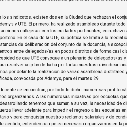
a los sindicatos, existen dos en la Ciudad que rechazan el conj
demys y UTE. El primero, ha realizado asambleas durante todo 
 acciones callejeras, con los cuidados pertinentes, en rechazo a
porteño. En el caso de la UTE, su política se limita a lo mediáti
stancias de deliberación del conjunto de la docencia, a excepc
ntros entre delegados/as en pocos distritos de forma casi cl
cesidad de que UTE convoque a un plenario de delegados/as y
ara resolver un plan de lucha por todas nuestras reivindicacion
s por delante la realización de varias asambleas distritales 
ficada, convocada por Ademys, para el martes 29.
docente se encuentran, por todo lo dicho, numerosas problemát
os organizarnos. A las numerosas iniciativas por escuelas qu
desarrollando tenemos que sumar, a su vez, la necesidad de di
erza llevar adelante para impedir el regreso a las escuelas en
tario y para conquistar nuestros reclamos salariales y de cond
ste sentido, entendemos que es necesario organizarnos en la p