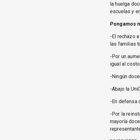
la huelga do
escuelas y en
Pongamos ma
-El rechazo a
las familias t
-Por un aumen
igual al costo
-Ningún docen
-Abajo la Un
-En defensa d
-Por la reins
mayoría docen
representant