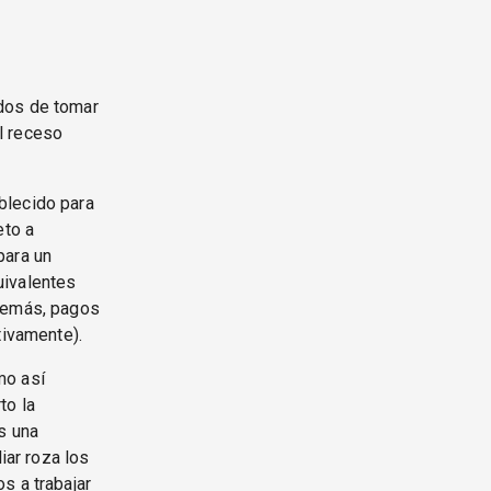
ados de tomar
l receso
blecido para
eto a
para un
uivalentes
además, pagos
tivamente).
mo así
to la
s una
iar roza los
s a trabajar