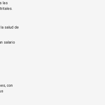
s las
ritales.
 la salud de
n salario
nes, con
sus