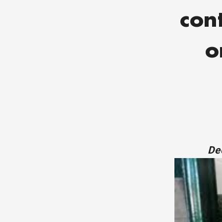
con
o
De