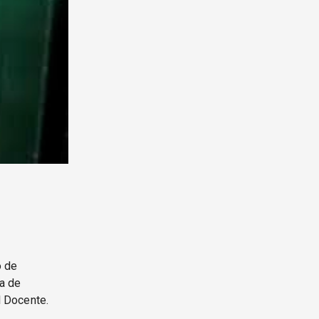
o de
ra de
l Docente.