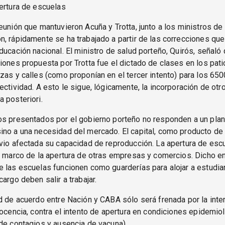
ertura de escuelas
eunión que mantuvieron Acuña y Trotta, junto a los ministros de
, rápidamente se ha trabajado a partir de las correcciones que
ducación nacional. El ministro de salud porteño, Quirós, señaló
iones propuesta por Trotta fue el dictado de clases en los pat
zas y calles (como proponían en el tercer intento) para los 650
ectividad. A esto le sigue, lógicamente, la incorporación de otr
 posteriori.
os presentados por el gobierno porteño no responden a un pla
ino a una necesidad del mercado. El capital, como producto de
vio afectada su capacidad de reproducción. La apertura de esc
l marco de la apertura de otras empresas y comercios. Dicho en 
 las escuelas funcionen como guarderías para alojar a estudi
cargo deben salir a trabajar.
d de acuerdo entre Nación y CABA sólo será frenada por la inte
docencia, contra el intento de apertura en condiciones epidemio
de contagios y ausencia de vacuna).