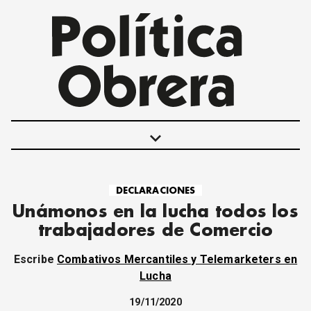
keyboard_arrow_down
DECLARACIONES
POLÍTICAS
Unámonos en la lucha todos los
INTERNACIONALES
trabajadores de Comercio
MOVIMIENTO OBRERO
MUJER
Escribe
Combativos Mercantiles y Telemarketers en
ECONOMÍA
Lucha
SOCIEDAD Y CULTURA
19/11/2020
JUVENTUD