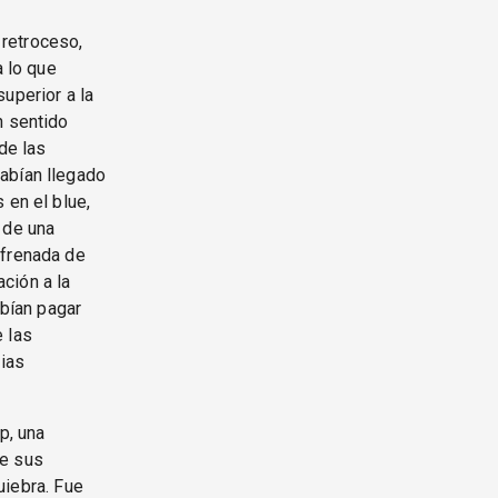
retroceso,
a lo que
uperior a la
n sentido
de las
abían llegado
 en el blue,
 de una
nfrenada de
ción a la
ebían pagar
 las
rias
p, una
de sus
quiebra. Fue