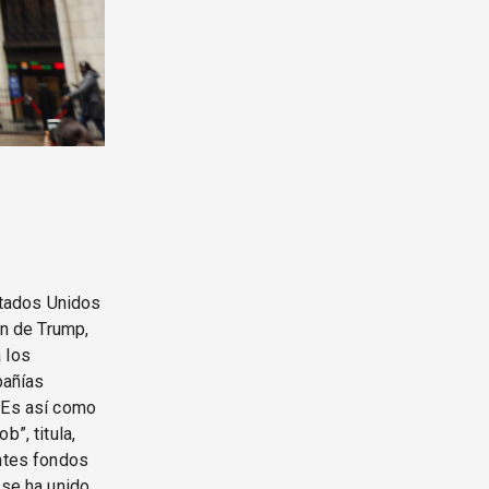
stados Unidos
ón de Trump,
 los
pañías
. Es así como
”, titula,
antes fondos
 se ha unido