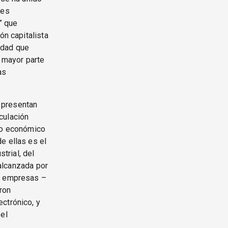
res
” que
ón capitalista
idad que
a mayor parte
as
a presentan
culación
eso económico
e ellas es el
trial, del
 alcanzada por
as empresas –
ron
ctrónico, y
 el