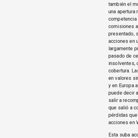
también el m
una apertura 
competencia e
comisiones a 
presentado, 
acciones en u
largamente pr
pasado de ce
insolventes, 
cobertura. La
en valores si
y en Europa a
puede decir a
salir a recom
que salió a 
pérdidas que 
acciones en W
Esta suba acc