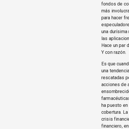
fondos de cob
más involucra
para hacer fr
especuladores
una durísima 
las aplicacio
Hace un par 
Y con razón.
Es que cuand
una tendencia
rescatadas po
acciones de a
ensombrecido
farmacéutica
ha puesto en 
cobertura. La
crisis financ
financiero, e