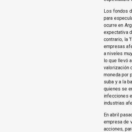
Los fondos d
para especula
ocurre en Arg
expectativa d
contrario, la
empresas afec
a niveles muy
lo que llevó 
valorización 
moneda por pa
suba y a la b
quienes se en
infecciones e
industrias a
En abril pasa
empresa de vi
acciones, para