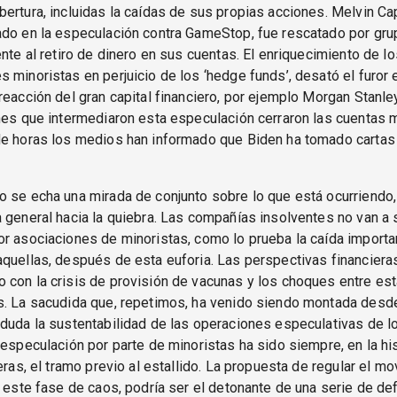
ertura, incluidas la caídas de sus propias acciones. Melvin Cap
do en la especulación contra GameStop, fue rescatado por gru
ente al retiro de dinero en sus cuentas. El enriquecimiento de lo
 minoristas en perjuicio de los ‘hedge funds’, desató el furor 
reacción del gran capital financiero, por ejemplo Morgan Stanle
nes que intermediaron esta especulación cerraron las cuentas m
de horas los medios han informado que Biden ha tomado cartas 
o se echa una mirada de conjunto sobre lo que está ocurriendo
 general hacia la quiebra. Las compañías insolventes no van a 
r asociaciones de minoristas, como lo prueba la caída importa
quellas, después de esta euforia. Las perspectivas financiera
 con la crisis de provisión de vacunas y los choques entre es
s. La sacudida que, repetimos, ha venido siendo montada desde
duda la sustentabilidad de las operaciones especulativas de 
 especulación por parte de minoristas ha sido siempre, en la his
ieras, el tramo previo al estallido. La propuesta de regular el m
n este fase de caos, podría ser el detonante de una serie de de