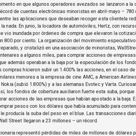
omento en que algunos operadores avezados se lanzaron a la 
récord de cuentas electrónicas minoristas en abril-mayo – 780 
ntre las aplicaciones que deseaban recoger esta clientela red
la nada. En junio, la locadora de automóviles, Hertz, con recurs
se vio inundada por órdenes de compra que elevaron la cotizac
n 800 por ciento. La organización del movimiento especulativo
eparado, y cristalizó en una asociación de minoristas, WallStre
ntenares a algunos miles, para comprar acciones de empresas
que además operaban a la baja por la especulación de los fond
s compras hicieron subir un 1.400% las acciones, en el caso d
milares menores a la empresa de cine AMC, a American Airlines
 Nokia (subió 1.800%) y a las alemanas Evotec y Varta. Curiosa
sí, los fondos de cobertura auxiliaron fuerte esta suba, porque
prar acciones de las empresas que habían apostado a la baja. 
comprar pesos con los dólares que había acumulado para conten
le producía la suba del peso en el blue. Las transacciones diar
all Street llegaron a 23 millones – un récord.
ionaria representó pérdidas de miles de millones de dólares p