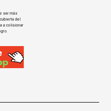
de ser más
 cubierta del
a a colisionar
egro.