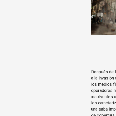
Después de l
a la invasión
los medios fi
operadores m
insolventes o
los caracteri
una turba imp
de cobertura,