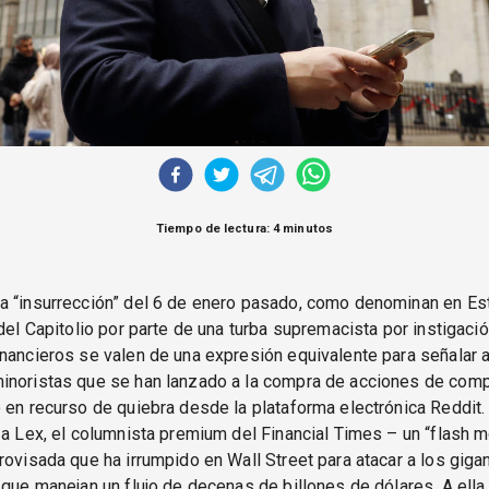
Tiempo de lectura: 4 minutos
a “insurrección” del 6 de enero pasado, como denominan en E
 del Capitolio por parte de una turba supremacista por instigaci
nancieros se valen de una expresión equivalente para señalar a
inoristas que se han lanzado a la compra de acciones de com
 en recurso de quiebra desde la plataforma electrónica Reddit
za Lex, el columnista premium del Financial Times – un “flash mob
rovisada que ha irrumpido en Wall Street para atacar a los gig
 que manejan un flujo de decenas de billones de dólares. A ella