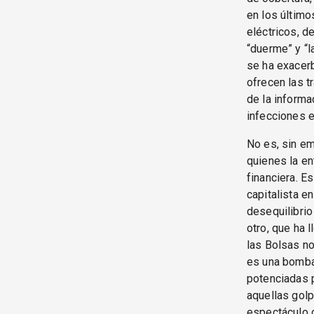
en los último
eléctricos, d
“duerme” y “l
se ha exacer
ofrecen las t
de la informa
infecciones 
No es, sin em
quienes la en
financiera. E
capitalista e
desequilibrio 
otro, que ha 
las Bolsas no
es una bomba
potenciadas p
aquellas golp
espectáculo o