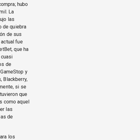
compra; hubo
mil. La
ujo las
o de quiebra
ión de sus
 actual fue
etBet, que ha
 cuasi
os de
e GameStop y
, Blackberry,
mente, si se
 tuvieron que
Es como aquel
er las
ias de
ara los