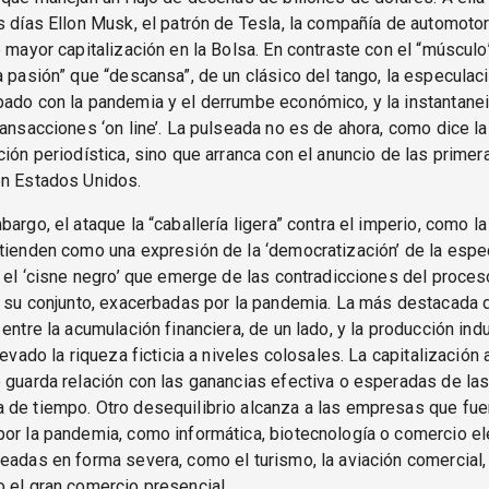
s días Ellon Musk, el patrón de Tesla, la compañía de automoto
e mayor capitalización en la Bolsa. En contraste con el “músculo
a pasión” que “descansa”, de un clásico del tango, la especulaci
bado con la pandemia y el derrumbe económico, y la instantane
ransacciones ‘on line’. La pulseada no es de ahora, como dice l
ción periodística, sino que arranca con el anuncio de las primer
en Estados Unidos.
bargo, el ataque la “caballería ligera” contra el imperio, como l
tienden como una expresión de la ‘democratización’ de la espe
s el ‘cisne negro’ que emerge de las contradicciones del proc
n su conjunto, exacerbadas por la pandemia. La más destacada d
entre la acumulación financiera, de un lado, y la producción indus
llevado la riqueza ficticia a niveles colosales. La capitalización
 guarda relación con las ganancias efectiva o esperadas de l
 de tiempo. Otro desequilibrio alcanza a las empresas que fue
or la pandemia, como informática, biotecnología o comercio ele
eadas en forma severa, como el turismo, la aviación comercial,
 el gran comercio presencial.