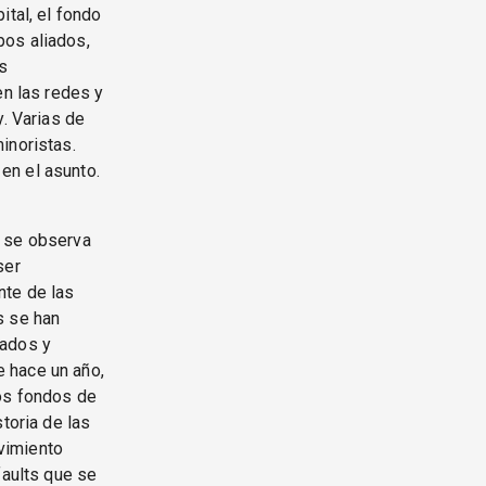
ital, el fondo
pos aliados,
s
en las redes y
y. Varias de
inoristas.
en el asunto.
, se observa
ser
nte de las
s se han
tados y
 hace un año,
los fondos de
toria de las
ovimiento
faults que se