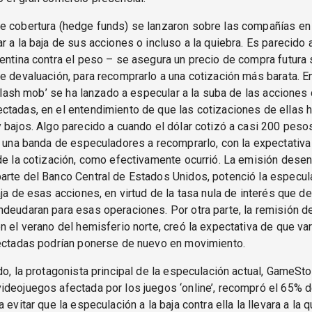
e cobertura (hedge funds) se lanzaron sobre las compañías en 
r a la baja de sus acciones o incluso a la quiebra. Es parecido 
entina contra el peso – se asegura un precio de compra futura s
e devaluación, para recomprarlo a una cotización más barata. E
 ‘flash mob’ se ha lanzado a especular a la suba de las acciones 
tadas, en el entendimiento de que las cotizaciones de ellas h
 bajos. Algo parecido a cuando el dólar cotizó a casi 200 pesos
a una banda de especuladores a recomprarlo, con la expectativa
de la cotización, como efectivamente ocurrió. La emisión dese
rte del Banco Central de Estados Unidos, potenció la especula
aja de esas acciones, en virtud de la tasa nula de interés que d
deudaran para esas operaciones. Por otra parte, la remisión de
n el verano del hemisferio norte, creó la expectativa de que va
fectadas podrían ponerse de nuevo en movimiento.
do, la protagonista principal de la especulación actual, GameSto
deojuegos afectada por los juegos ‘online’, recompró el 65% 
 evitar que la especulación a la baja contra ella la llevara a la 