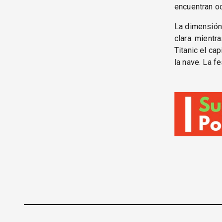
encuentran oc
La dimensión 
clara: mientr
Titanic el ca
la nave. La f