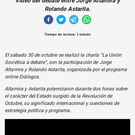
Video del debate entre Jorge Altamira y
CORREO DE LECTORES
Rolando Astarita.
DEBATE
ARCHIVO
DECLARACIONES
Tiempo de lectura: 1 minuto
OPINIÓN
ALTAMIRA RESPONDE
Política Obrera Revista
El sábado 30 de octubre se realizó la charla “La Unión
CONTACTO
Soviética a debate”, con la participación de Jorge
Altamira y Rolando Astarita, organizada por el programa
online Diálogos.
Altamira y Astarita polemizaron durante dos horas sobre
el carácter del Estado surgido de la Revolución de
Octubre, su significado internacional y cuestiones de
estrategia política y programa.