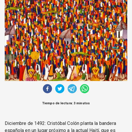
CORREO DE LECTORES
DEBATE
ARCHIVO
DECLARACIONES
OPINIÓN
ALTAMIRA RESPONDE
Política Obrera Revista
CONTACTO
Tiempo de lectura: 3 minutos
Diciembre de 1492: Cristóbal Colón planta la bandera
española en un lugar próximo a la actual Haití, que es