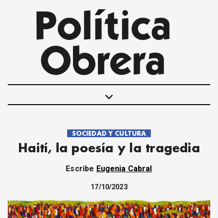
keyboard_arrow_down
SOCIEDAD Y CULTURA
POLÍTICAS
Haití, la poesía y la tragedia
INTERNACIONALES
MOVIMIENTO OBRERO
Escribe
Eugenia Cabral
MUJER
ECONOMÍA
17/10/2023
SOCIEDAD Y CULTURA
JUVENTUD