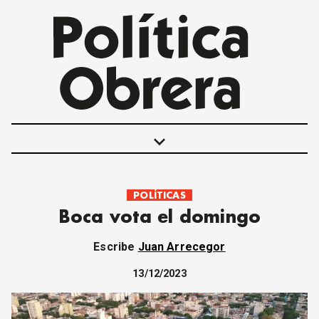
keyboard_arrow_down
POLÍTICAS
POLÍTICAS
Boca vota el domingo
INTERNACIONALES
MOVIMIENTO OBRERO
Escribe
Juan Arrecegor
MUJER
ECONOMÍA
13/12/2023
SOCIEDAD Y CULTURA
JUVENTUD