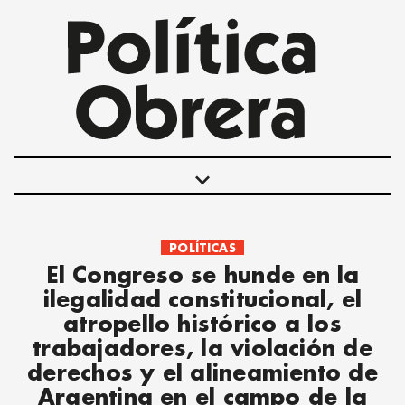
keyboard_arrow_down
POLÍTICAS
POLÍTICAS
El Congreso se hunde en la
INTERNACIONALES
ilegalidad constitucional, el
MOVIMIENTO OBRERO
atropello histórico a los
MUJER
trabajadores, la violación de
ECONOMÍA
derechos y el alineamiento de
SOCIEDAD Y CULTURA
Argentina en el campo de la
JUVENTUD