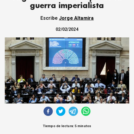
CORREO DE LECTORES
guerra imperialista
DEBATE
Escribe
Jorge Altamira
ARCHIVO
DECLARACIONES
02/02/2024
OPINIÓN
ALTAMIRA RESPONDE
Política Obrera Revista
CONTACTO
Tiempo de lectura: 5 minutos