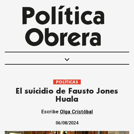
keyboard_arrow_down
POLÍTICAS
POLÍTICAS
El suicidio de Fausto Jones
INTERNACIONALES
Huala
MOVIMIENTO OBRERO
MUJER
Escribe
Olga Cristóbal
ECONOMÍA
SOCIEDAD Y CULTURA
06/08/2024
JUVENTUD