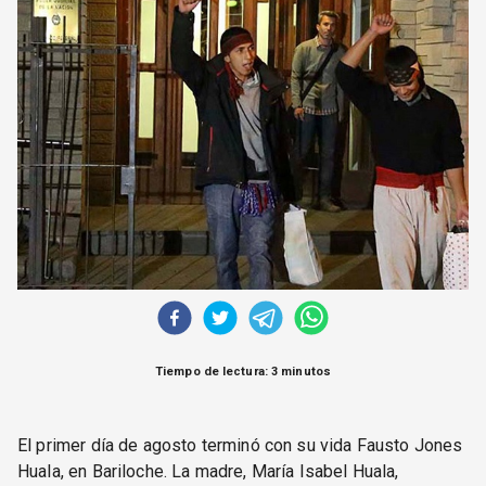
CORREO DE LECTORES
DEBATE
ARCHIVO
DECLARACIONES
OPINIÓN
ALTAMIRA RESPONDE
Política Obrera Revista
CONTACTO
Tiempo de lectura: 3 minutos
El primer día de agosto terminó con su vida Fausto Jones
Huala, en Bariloche. La madre, María Isabel Huala,