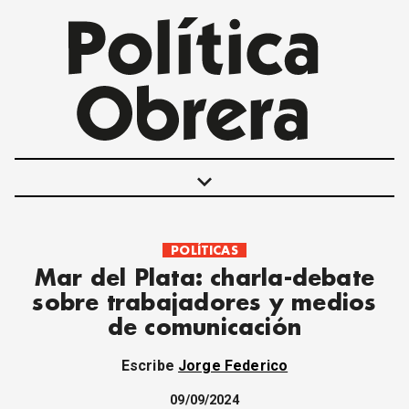
keyboard_arrow_down
POLÍTICAS
POLÍTICAS
Mar del Plata: charla-debate
INTERNACIONALES
sobre trabajadores y medios
MOVIMIENTO OBRERO
de comunicación
MUJER
ECONOMÍA
Escribe
Jorge Federico
SOCIEDAD Y CULTURA
JUVENTUD
09/09/2024