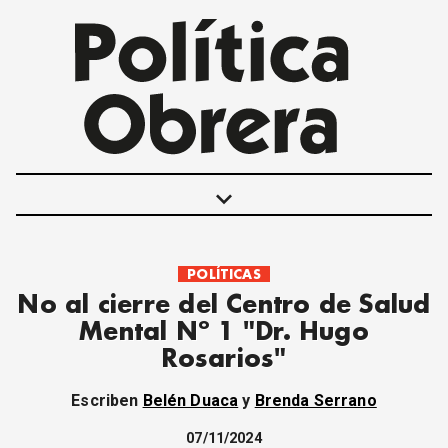
keyboard_arrow_down
POLÍTICAS
POLÍTICAS
No al cierre del Centro de Salud
INTERNACIONALES
Mental Nº 1 "Dr. Hugo
MOVIMIENTO OBRERO
Rosarios"
MUJER
ECONOMÍA
Escriben
Belén Duaca
y
Brenda Serrano
SOCIEDAD Y CULTURA
JUVENTUD
07/11/2024