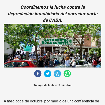
CORREO DE LECTORES
Coordinemos la lucha contra la
DEBATE
depredación inmobiliaria del corredor norte
ARCHIVO
de CABA.
DECLARACIONES
OPINIÓN
ALTAMIRA RESPONDE
Política Obrera Revista
CONTACTO
Tiempo de lectura: 3 minutos
A mediados de octubre, por medio de una conferencia de