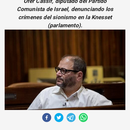
Ofer Cassif, diputado del Partido
CORREO DE LECTORES
Comunista de Israel, denunciando los
DEBATE
crímenes del sionismo en la Knesset
ARCHIVO
(parlamento).
DECLARACIONES
OPINIÓN
ALTAMIRA RESPONDE
Política Obrera Revista
CONTACTO