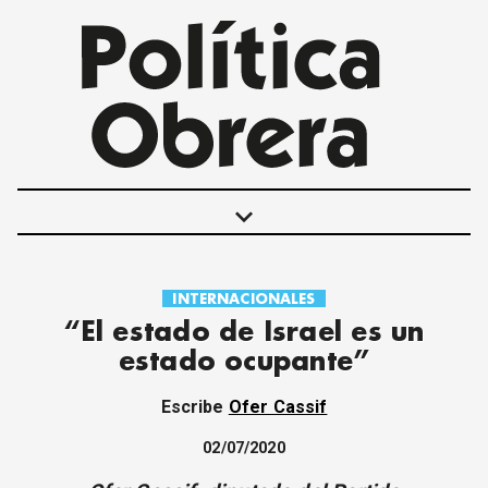
keyboard_arrow_down
INTERNACIONALES
POLÍTICAS
“El estado de Israel es un
INTERNACIONALES
estado ocupante”
MOVIMIENTO OBRERO
MUJER
Escribe
Ofer Cassif
ECONOMÍA
SOCIEDAD Y CULTURA
02/07/2020
JUVENTUD