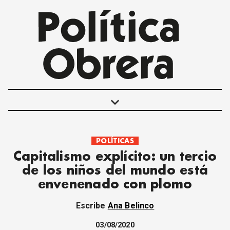
keyboard_arrow_down
POLÍTICAS
POLÍTICAS
Capitalismo explícito: un tercio
INTERNACIONALES
de los niños del mundo está
MOVIMIENTO OBRERO
envenenado con plomo
MUJER
ECONOMÍA
Escribe
Ana Belinco
SOCIEDAD Y CULTURA
JUVENTUD
03/08/2020