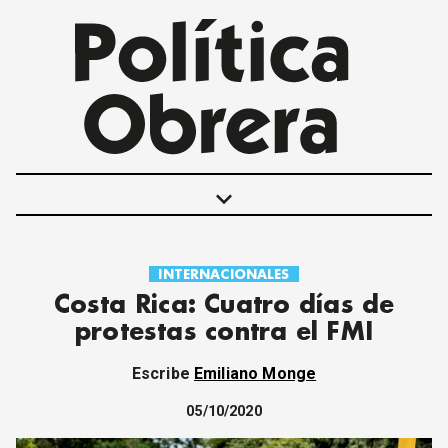
keyboard_arrow_down
INTERNACIONALES
POLÍTICAS
Costa Rica: Cuatro días de
INTERNACIONALES
protestas contra el FMI
MOVIMIENTO OBRERO
MUJER
Escribe
Emiliano Monge
ECONOMÍA
SOCIEDAD Y CULTURA
05/10/2020
JUVENTUD