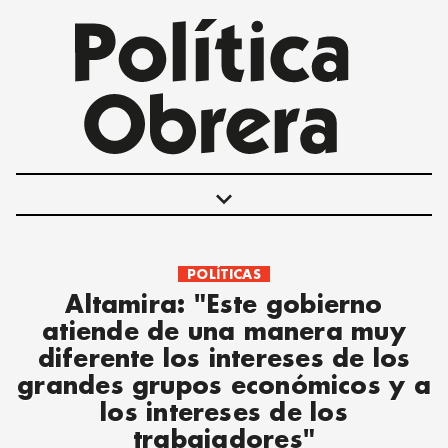
keyboard_arrow_down
POLÍTICAS
POLÍTICAS
Altamira: "Este gobierno
INTERNACIONALES
atiende de una manera muy
MOVIMIENTO OBRERO
diferente los intereses de los
MUJER
grandes grupos económicos y a
ECONOMÍA
los intereses de los
SOCIEDAD Y CULTURA
trabajadores"
JUVENTUD